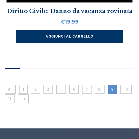
Diritto Civile: Danno da vacanza rovinata
€
19.99
AGGIUNGI AL CARRELLO
1
2
3
…
6
7
8
9
10
11