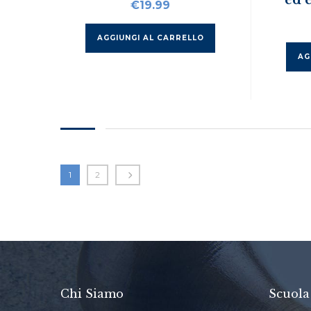
ed 
€
19.99
AGGIUNGI AL CARRELLO
AG
1
2
Chi Siamo
Scuola