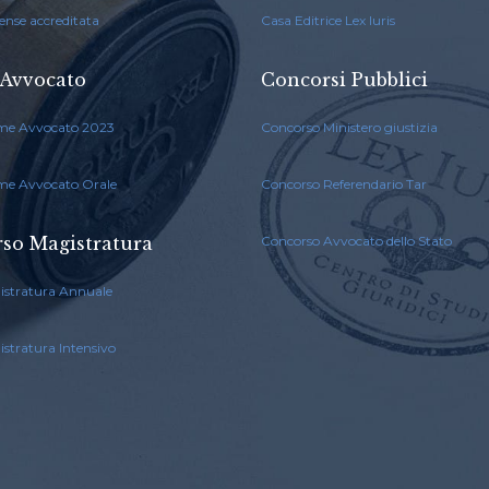
ense accreditata
Casa Editrice Lex Iuris
Avvocato
Concorsi Pubblici
me Avvocato 2023
Concorso Ministero giustizia
me Avvocato Orale
Concorso Referendario Tar
so Magistratura
Concorso Avvocato dello Stato
istratura Annuale
stratura Intensivo