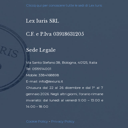
Cliccq qui per conoscere tutte le sedi di Lex Iuris
Lex Iuris SRL
C.F. e P.Iva 03918631205
Sede Legale
Via Santo Stefano 38, Bologna, 40125, Italia
Tel: 0519914001
Mobile: 3384168898
E-mail: info@lexiuris.it
Chiusura dal 22 al 26 dicembre e dal 1° al 7
gennaio 2026. Negli altri giorni, l'orario rimane
invariato: dal lunedì al venerdì 9:00 – 13:00 e
14:00 – 18:00
Cookie Policy
-
Privacy Policy