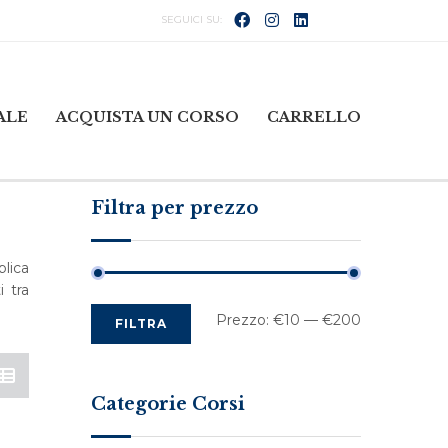
ALE
ACQUISTA UN CORSO
CARRELLO
Filtra per prezzo
lica
i tra
Prezzo
Prezzo
Prezzo:
€10
—
€200
FILTRA
Min
Max
Categorie Corsi