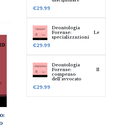
disciplinare
€
29.99
Deontologia
Forense: Le
specializzazioni
€
29.99
Deontologia
Forense: Il
compenso
dell'avvocato
€
29.99
o:
o