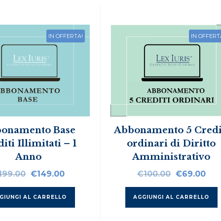
IN OFFERTA!
IN OFFERT
onamento Base
Abbonamento 5 Credi
iti Illimitati – 1
ordinari di Diritto
Anno
Amministrativo
Il
Il
Il
Il
199.00
€
149.00
€
100.00
€
69.00
prezzo
prezzo
prezzo
pre
originale
attuale
originale
att
GIUNGI AL CARRELLO
AGGIUNGI AL CARRELLO
era:
è:
era:
è:
€199.00.
€149.00.
€100.00.
€69