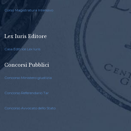
Corso Magistratura Intensivo
Lex Iuris Editore
Casa Editrice Lex Iuris
Concorsi Pubblici
Concorso Ministero giustizia
Concorso Referendario Tar
Concorso Avvocato dello Stato