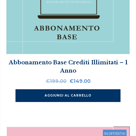
Abbonamento Base Crediti Illimitati – 1
Anno
Il
Il
€
199.00
€
149.00
prezzo
prezzo
originale
attuale
AGGIUNGI AL CARRELLO
era:
è:
€199.00.
€149.00.
IN OFFERTA!