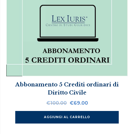
Abbonamento 5 Crediti ordinari di
Diritto Civile
Il
Il
€
100.00
€
69.00
prezzo
prezzo
originale
attuale
AGGIUNGI AL CARRELLO
era:
è:
€100.00.
€69.00.