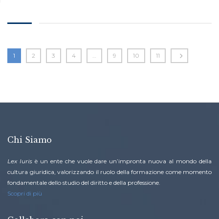
1
2
3
4
…
9
10
11
Chi Siamo
Lex Iuris
è un ente che vuole dare un’impronta nuova al mondo della
cultura giuridica, valorizzando il ruolo della formazione come momento
fondamentale dello studio del diritto e della professione.
Scopri di più