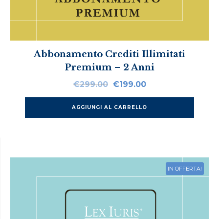
Abbonamento Crediti Illimitati
Premium – 2 Anni
Il
Il
€
299.00
€
199.00
prezzo
prezzo
originale
attuale
AGGIUNGI AL CARRELLO
era:
è:
€299.00.
€199.00.
IN OFFERTA!