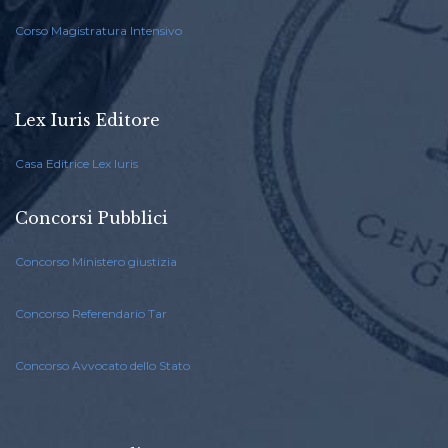
Corso Magistratura Intensivo
Lex Iuris Editore
Casa Editrice Lex Iuris
Concorsi Pubblici
Concorso Ministero giustizia
Concorso Referendario Tar
Concorso Avvocato dello Stato