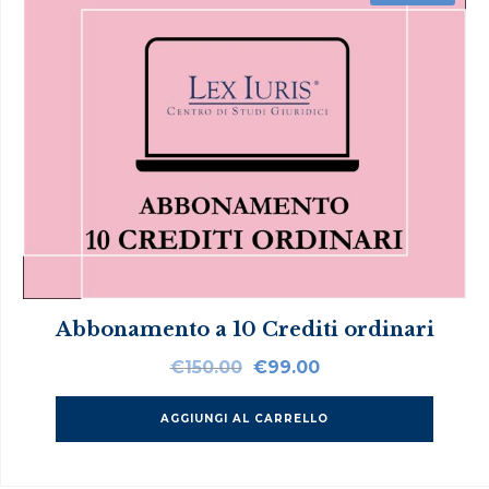
Abbonamento a 10 Crediti ordinari
Il
Il
€
150.00
€
99.00
prezzo
prezzo
originale
attuale
AGGIUNGI AL CARRELLO
era:
è:
€150.00.
€99.00.