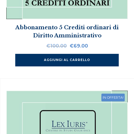
Abbonamento 5 Crediti ordinari di
Diritto Amministrativo
Il
Il
€
100.00
€
69.00
prezzo
prezzo
originale
attuale
AGGIUNGI AL CARRELLO
era:
è:
€100.00.
€69.00.
IN OFFERTA!