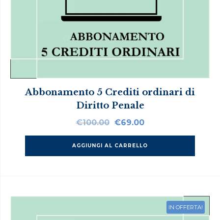
Abbonamento 5 Crediti ordinari di
Diritto Penale
Il
Il
€
100.00
€
69.00
prezzo
prezzo
originale
attuale
AGGIUNGI AL CARRELLO
era:
è:
€100.00.
€69.00.
IN OFFERTA!