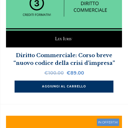
Diritto Commerciale: Corso breve
“nuovo codice della crisi d’impresa”
Il
Il
€
100.00
€
89.00
prezzo
prezzo
originale
attuale
AGGIUNGI AL CARRELLO
era:
è:
€100.00.
€89.00.
IN OFFERTA!