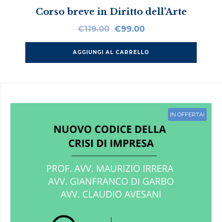
Corso breve in Diritto dell’Arte
Il
Il
€
119.00
€
99.00
prezzo
prezzo
originale
attuale
AGGIUNGI AL CARRELLO
era:
è:
€119.00.
€99.00.
IN OFFERTA!