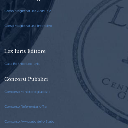
Corso Magistratura Annuale
Corso Magistratura Intensivo
Lex Iuris Editore
Casa Editrice Lex Iuris
Concorsi Pubblici
Concorso Ministero giustizia
Concorso Referendario Tar
Concorso Avvocato dello Stato