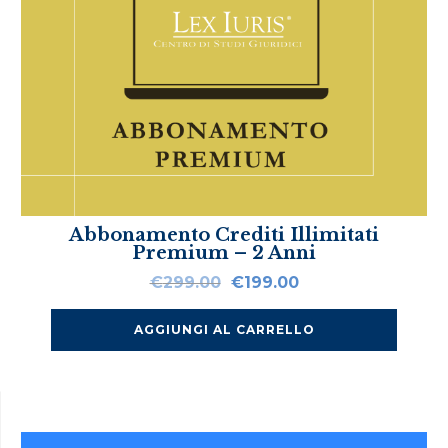
Abbonamento Crediti Illimitati
Premium – 2 Anni
Il
Il
€
299.00
€
199.00
prezzo
prezzo
originale
attuale
AGGIUNGI AL CARRELLO
era:
è:
€299.00.
€199.00.