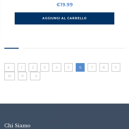
€
19.99
AGGIUNGI AL CARRELLO
1
2
3
4
5
6
7
8
9
10
11
Chi Siamo