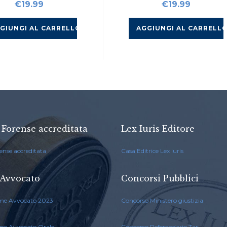
€
19.99
€
19.99
GIUNGI AL CARRELLO
AGGIUNGI AL CARRELL
 Forense accreditata
Lex Iuris Editore
ense accreditata
Casa Editrice Lex Iuris
Avvocato
Concorsi Pubblici
me Avvocato 2023
Concorso Ministero giustizia
me Avvocato Orale
Concorso Referendario Tar