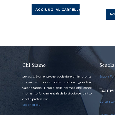
AGGIUNGI AL CARRELLO
AG
Chi Siamo
Scuola
Lex Iuris
è un ente che vuole dare un’impronta
Scuola For
nuova al mondo della cultura giuridica,
valorizzando il ruolo della formazione come
Esame 
momento fondamentale dello studio del diritto
e della professione.
Corso Esa
Scopri di più
Corso Esa