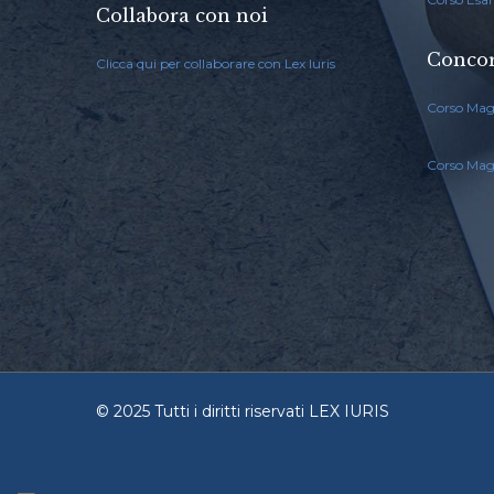
Collabora con noi
Concor
Clicca qui per collaborare con Lex Iuris
Corso Mag
Corso Magi
© 2025 Tutti i diritti riservati LEX IURIS