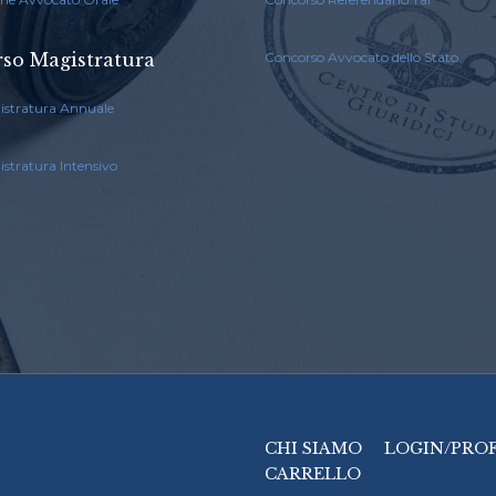
so Magistratura
Concorso Avvocato dello Stato
istratura Annuale
stratura Intensivo
CHI SIAMO
LOGIN/PRO
CARRELLO