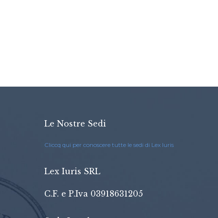
O
Le Nostre Sedi
Cliccq qui per conoscere tutte le sedi di Lex Iuris
Lex Iuris SRL
C.F. e P.Iva 03918631205