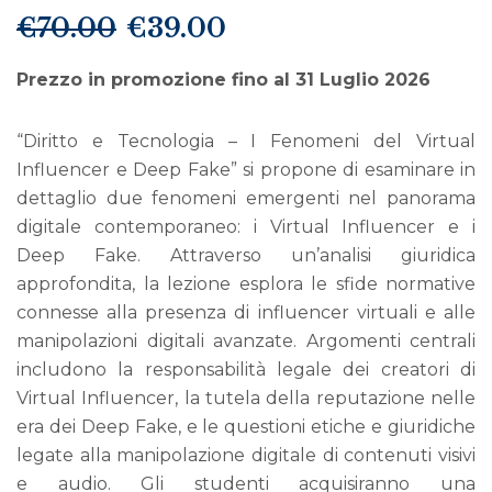
€
70.00
€
39.00
Il
Il
prezzo
prezzo
originale
attuale
Prezzo in promozione fino al 31 Luglio 2026
era:
è:
€70.00.
€39.00.
“Diritto e Tecnologia – I Fenomeni del Virtual
Influencer e Deep Fake” si propone di esaminare in
dettaglio due fenomeni emergenti nel panorama
digitale contemporaneo: i Virtual Influencer e i
Deep Fake. Attraverso un’analisi giuridica
approfondita, la lezione esplora le sfide normative
connesse alla presenza di influencer virtuali e alle
manipolazioni digitali avanzate. Argomenti centrali
includono la responsabilità legale dei creatori di
Virtual Influencer, la tutela della reputazione nelle
era dei Deep Fake, e le questioni etiche e giuridiche
legate alla manipolazione digitale di contenuti visivi
e audio. Gli studenti acquisiranno una