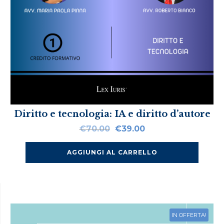
Diritto e tecnologia: IA e diritto d’autore
Il
Il
€
70.00
€
39.00
prezzo
prezzo
originale
attuale
AGGIUNGI AL CARRELLO
era:
è:
€70.00.
€39.00.
IN OFFERTA!