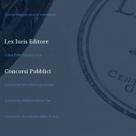
Corso Magistratura Intensivo
Lex Iuris Editore
Casa Editrice Lex Iuris
Concorsi Pubblici
Concorso Ministero giustizia
Concorso Referendario Tar
Concorso Avvocato dello Stato