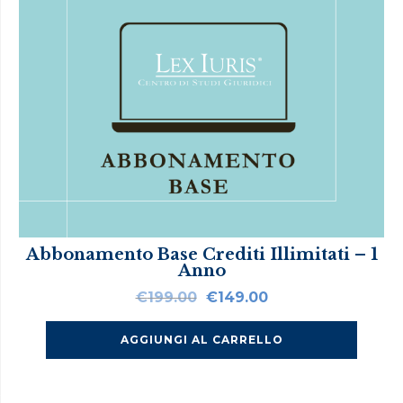
Abbonamento Base Crediti Illimitati – 1
Anno
Il
Il
€
199.00
€
149.00
prezzo
prezzo
originale
attuale
AGGIUNGI AL CARRELLO
era:
è:
€199.00.
€149.00.