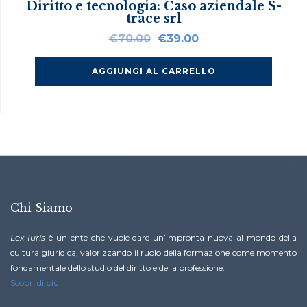
Diritto e tecnologia: Caso aziendale S-
trace srl
Il
Il
€
70.00
€
39.00
prezzo
prezzo
originale
attuale
AGGIUNGI AL CARRELLO
era:
è:
€70.00.
€39.00.
Chi Siamo
Lex Iuris
è un ente che vuole dare un’impronta nuova al mondo della
cultura giuridica, valorizzando il ruolo della formazione come momento
fondamentale dello studio del diritto e della professione.
Scopri di più