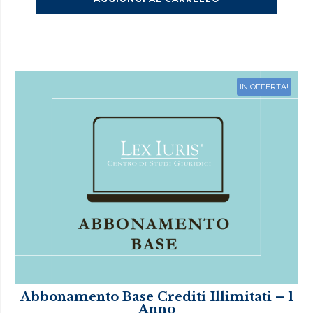
era:
è:
€70.00.
€39.00.
IN OFFERTA!
Abbonamento Base Crediti Illimitati – 1
Anno