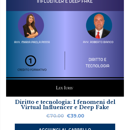
Diritto e tecnologia: I fenomeni del
Virtual Influencer e Deep Fake
Il
Il
€
70.00
€
39.00
prezzo
prezzo
originale
attuale
AGGIUNGI AL CARRELLO