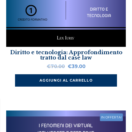
Diritto e tecnologia: Approfondimento
tratto dal case law
Il
Il
€
70.00
€
39.00
prezzo
prezzo
originale
attuale
AGGIUNGI AL CARRELLO
era:
è:
€70.00.
€39.00.
IN OFFERTA!