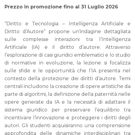
originale
attuale
Prezzo in promozione fino al 31 Luglio 2026
era:
è:
€70.00.
€39.00.
“Diritto e Tecnologia – Intelligenza Artificiale e
Diritto d’Autore” propone un’indagine dettagliata
sulle complesse interazioni tra l’Intelligenza
Artificiale (IA) e il diritto d’autore. Attraverso
l’esplorazione di casi giuridici emblematici e lo studio
di normative in evoluzione, la lezione si focalizza
sulle sfide e le opportunità che l’IA presenta nel
contesto della protezione dei diritti d’autore. Temi
centrali includono la creazione di opere artistiche da
parte di algoritmi, la definizione della paternità nelle
opere generate da IA e la necessità di adattare il
sistema giuridico per preservare l’equilibrio tra
incentivare l’innovazione e proteggere i diritti degli
autori. Gli studenti acquisiranno una comprensione
approfondita delle dinamiche interdisciplinari tra