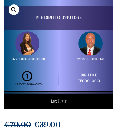
€
70.00
€
39.00
Il
Il
prezzo
prezzo