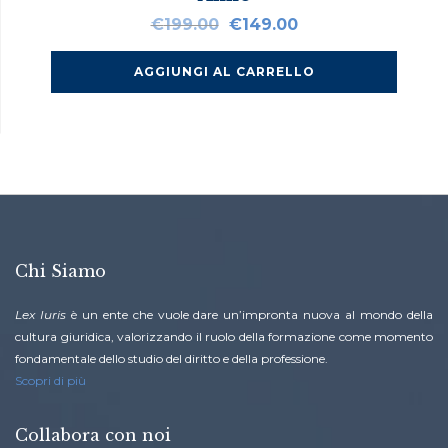
Il
Il
€
199.00
€
149.00
prezzo
prezzo
originale
attuale
AGGIUNGI AL CARRELLO
era:
è:
€199.00.
€149.00.
Chi Siamo
Lex Iuris
è un ente che vuole dare un’impronta nuova al mondo della
cultura giuridica, valorizzando il ruolo della formazione come momento
fondamentale dello studio del diritto e della professione.
Scopri di più
Collabora con noi