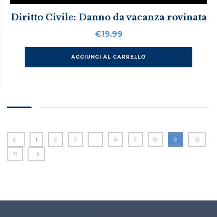
Diritto Civile: Danno da vacanza rovinata
€
19.99
AGGIUNGI AL CARRELLO
1
2
3
…
6
7
8
9
10
11