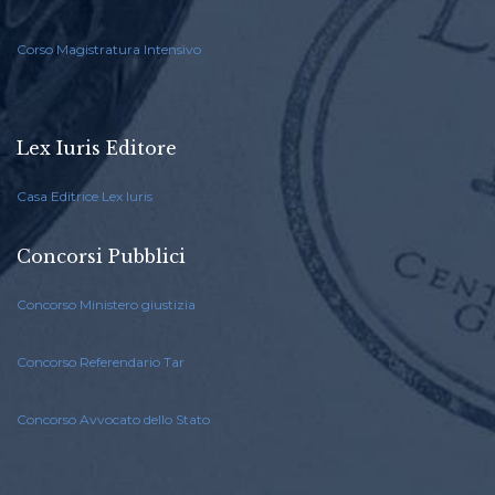
Corso Magistratura Intensivo
Lex Iuris Editore
Casa Editrice Lex Iuris
Concorsi Pubblici
Concorso Ministero giustizia
Concorso Referendario Tar
Concorso Avvocato dello Stato