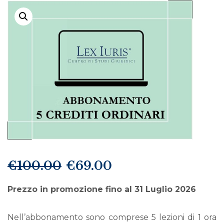
€
100.00
€
69.00
Il
Il
prezzo
prezzo
originale
attuale
Prezzo in promozione fino al 31 Luglio 2026
era:
è:
€100.00.
€69.00.
Nell’abbonamento sono comprese 5 lezioni di 1 ora