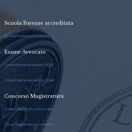
Scuola Forense accreditata
Scuola Forense accreditata
Esame Avvocato
Corso Esame Avvocato 2023
Corso Esame Avvocato Orale
Concorso Magistratura
Corso Magistratura Annuale
Corso Magistratura Intensivo