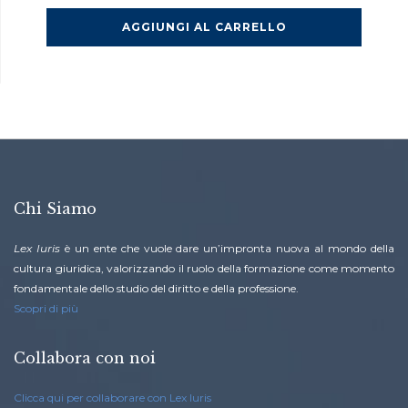
prezzo
prezzo
originale
attuale
AGGIUNGI AL CARRELLO
era:
è:
€299.00.
€199.00.
Chi Siamo
Lex Iuris
è un ente che vuole dare un’impronta nuova al mondo della
cultura giuridica, valorizzando il ruolo della formazione come momento
fondamentale dello studio del diritto e della professione.
Scopri di più
Collabora con noi
Clicca qui per collaborare con Lex Iuris