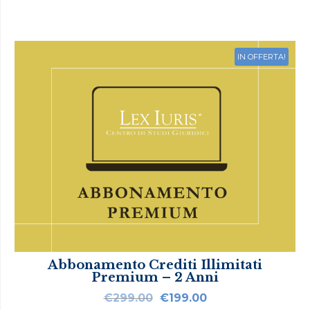
IN OFFERTA!
Abbonamento Crediti Illimitati
Premium – 2 Anni
Il
Il
€
299.00
€
199.00