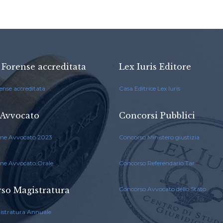
 Forense accreditata
Lex Iuris Editore
ense accreditata
Casa Editrice Lex Iuris
Avvocato
Concorsi Pubblici
me Avvocato 2023
Concorso Ministero giustizia
me Avvocato Orale
Concorso Referendario Tar
so Magistratura
Concorso Avvocato dello Stato
istratura Annuale