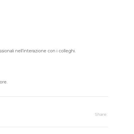
ionali nell’interazione con i colleghi.
ore.
Share: