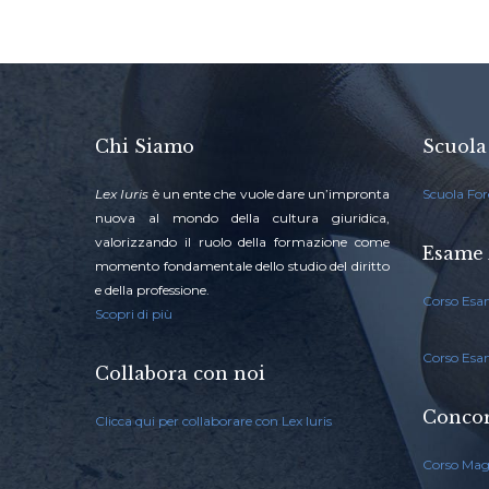
Chi Siamo
Scuola
Lex Iuris
è un ente che vuole dare un’impronta
Scuola For
nuova al mondo della cultura giuridica,
valorizzando il ruolo della formazione come
Esame 
momento fondamentale dello studio del diritto
e della professione.
Corso Esa
Scopri di più
Corso Esa
Collabora con noi
Concor
Clicca qui per collaborare con Lex Iuris
Corso Mag