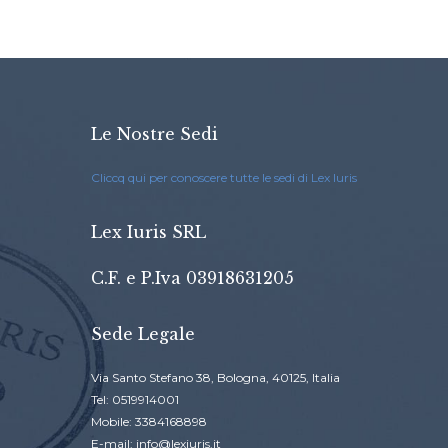
Le Nostre Sedi
Cliccq qui per conoscere tutte le sedi di Lex Iuris
Lex Iuris SRL
C.F. e P.Iva 03918631205
Sede Legale
Via Santo Stefano 38, Bologna, 40125, Italia
Tel: 0519914001
Mobile: 3384168898
E-mail: info@lexiuris.it