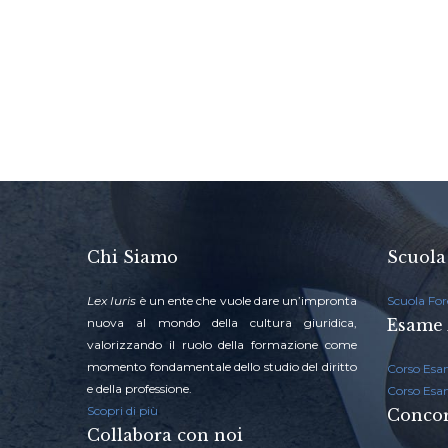
Chi Siamo
Scuola
Lex Iuris
è un ente che vuole dare un’impronta
Scuola For
nuova al mondo della cultura giuridica,
Esame 
valorizzando il ruolo della formazione come
momento fondamentale dello studio del diritto
Corso Esa
e della professione.
Corso Esa
Scopri di più
Concor
Collabora con noi