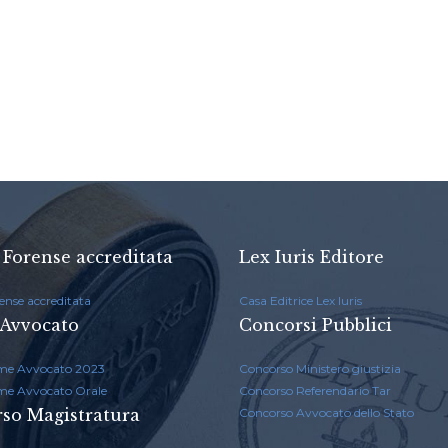
 Forense accreditata
Lex Iuris Editore
ense accreditata
Casa Editrice Lex Iuris
Avvocato
Concorsi Pubblici
me Avvocato 2023
Concorso Ministero giustizia
me Avvocato Orale
Concorso Referendario Tar
so Magistratura
Concorso Avvocato dello Stato