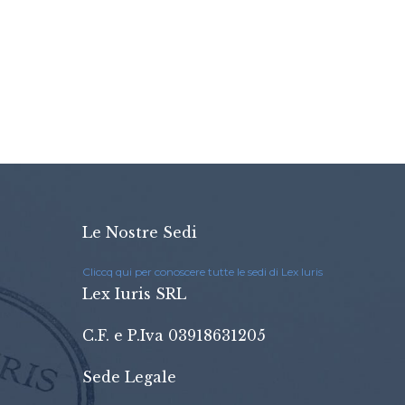
Le Nostre Sedi
Cliccq qui per conoscere tutte le sedi di Lex Iuris
Lex Iuris SRL
C.F. e P.Iva 03918631205
Sede Legale