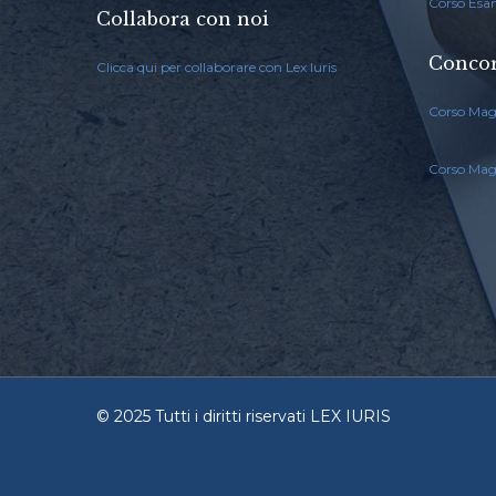
Corso Esa
Collabora con noi
Concor
Clicca qui per collaborare con Lex Iuris
Corso Mag
Corso Magi
© 2025 Tutti i diritti riservati LEX IURIS