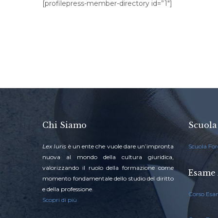
[profilepress-member-directory id=”1″]
Chi Siamo
Scuola
Lex Iuris
è un ente che vuole dare un’impronta
Scuola For
nuova al mondo della cultura giuridica,
valorizzando il ruolo della formazione come
Esame 
momento fondamentale dello studio del diritto
e della professione.
Corso Esa
Scopri di più