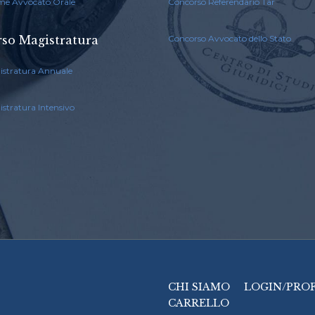
me Avvocato Orale
Concorso Referendario Tar
so Magistratura
Concorso Avvocato dello Stato
istratura Annuale
stratura Intensivo
CHI SIAMO
LOGIN/PRO
CARRELLO