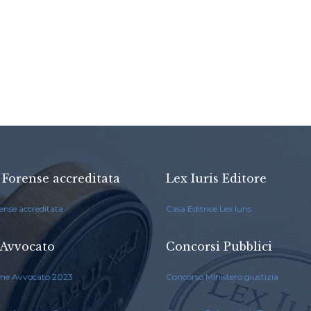
 Forense accreditata
Lex Iuris Editore
ense accreditata
Casa Editrice Lex Iuris
Avvocato
Concorsi Pubblici
me Avvocato 2023
Concorso Ministero giustizia