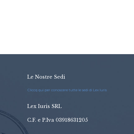
Le Nostre Sedi
Cliccq qui per conoscere tutte le sedi di Lex Iuris
Lex Iuris SRL
C.F. e P.Iva 03918631205